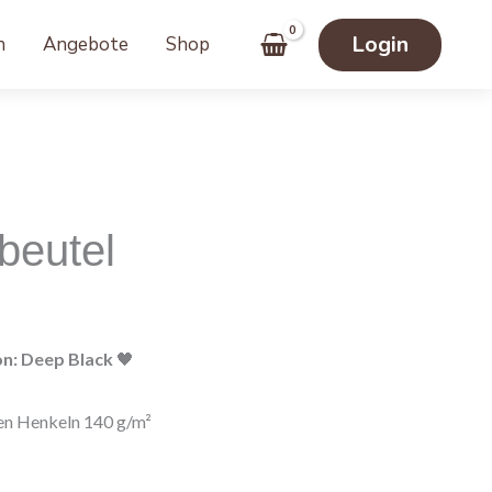
Login
n
Angebote
Shop
glicher
Aktueller
reis
beutel
st:
0,00 €.
on: Deep Black
🖤
en Henkeln 140 g/m²