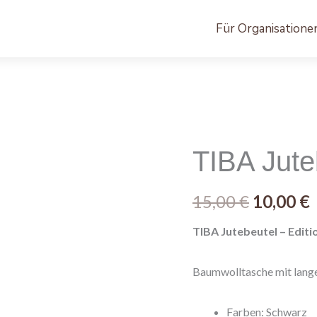
Für Organisatione
TIBA
Ursprün
Jutebeutel
Preis
P
Menge
TIBA Jute
war:
i
15,00
€
10,00
€
15,00 €
1
TIBA Jutebeutel – Editi
Baumwolltasche mit lang
Farben: Schwarz